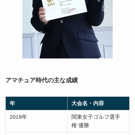
アマチュア時代の主な成績
年
大会名・内容
2019年
関東女子ゴルフ選手
権 優勝