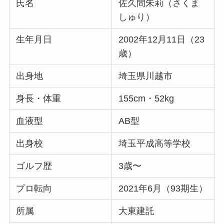
氏名
佐久間朱莉（さくま
しゅり）
生年月日
2002年12月11日（23
歳）
出身地
埼玉県川越市
身長・体重
155cm・52kg
血液型
AB型
出身校
埼玉平成高等学校
ゴルフ歴
3歳〜
プロ転向
2021年6月（93期生）
所属
大東建託