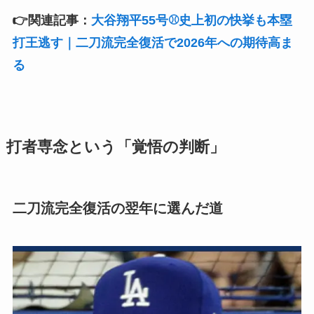
👉関連記事：
大谷翔平55号⚾史上初の快挙も本塁
打王逃す｜二刀流完全復活で2026年への期待高ま
る
打者専念という「覚悟の判断」
二刀流完全復活の翌年に選んだ道