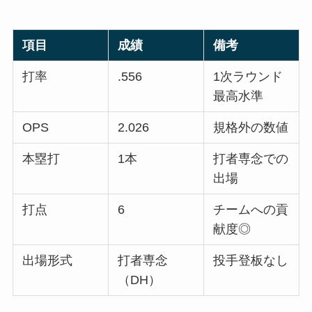
項目
成績
備考
打率
.556
1次ラウンド
最高水準
OPS
2.026
規格外の数値
本塁打
1本
打者専念での
出場
打点
6
チームへの貢
献度◎
出場形式
打者専念
投手登板なし
（DH）