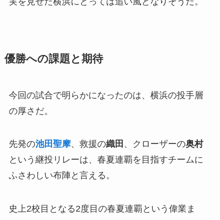
実を見せた横浜にとっては追い風となりそうだ。
優勝への課題と期待
今回の試合で明らかになったのは、横浜の投手層
の厚さだ。
先発の
池田聖摩
、救援の
織田
、クローザーの
奥村
という継投リレーは、春夏連覇を目指すチームに
ふさわしい布陣と言える。
史上2校目となる2度目の春夏連覇という偉業ま