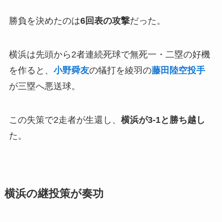
勝負を決めたのは
6回表の攻撃
だった。
横浜は先頭から2者連続死球で無死一・二塁の好機
を作ると、
小野舜友
の犠打を綾羽の
藤田陸空投手
が三塁へ悪送球。
この失策で2走者が生還し、
横浜が3-1と勝ち越し
た。
横浜の継投策が奏功