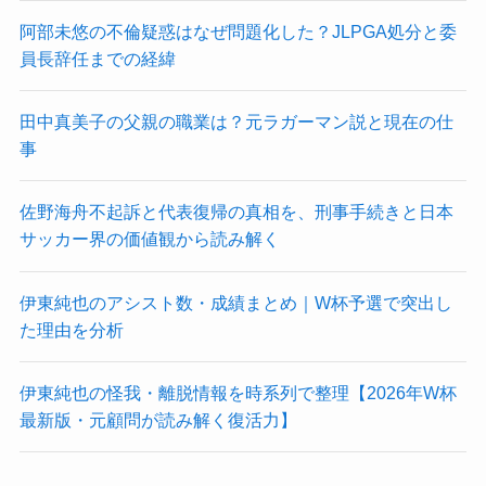
阿部未悠の不倫疑惑はなぜ問題化した？JLPGA処分と委
員長辞任までの経緯
田中真美子の父親の職業は？元ラガーマン説と現在の仕
事
佐野海舟不起訴と代表復帰の真相を、刑事手続きと日本
サッカー界の価値観から読み解く
伊東純也のアシスト数・成績まとめ｜W杯予選で突出し
た理由を分析
伊東純也の怪我・離脱情報を時系列で整理【2026年W杯
最新版・元顧問が読み解く復活力】