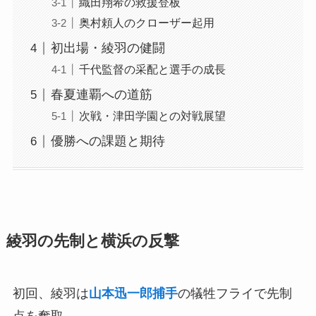
織田翔希の救援登板
奥村頼人のクローザー起用
初出場・綾羽の健闘
千代監督の采配と選手の成長
春夏連覇への道筋
次戦・津田学園との対戦展望
優勝への課題と期待
綾羽の先制と横浜の反撃
初回、綾羽は
山本迅一郎捕手
の犠牲フライで先制
点を奪取。