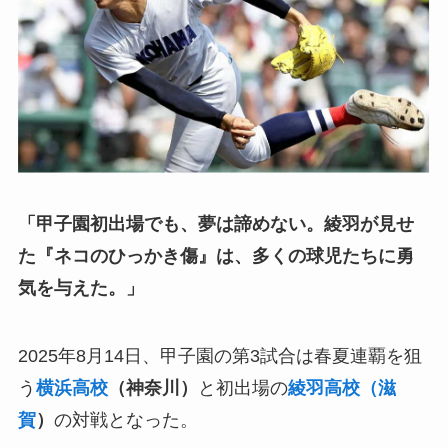
「甲子園初出場でも、夢は諦めない。綾羽が見せ
た『ネコのひっかき傷』は、多くの球児たちに勇
気を与えた。」
2025年8月14日、甲子園の第3試合は春夏連覇を狙
う
横浜高校
（神奈川）
と初出場の
綾羽高校（滋
賀
）
の対戦となった。