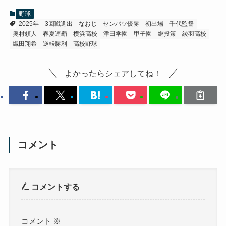
野球
2025年
3回戦進出
なおじ
センバツ優勝
初出場
千代監督
奥村頼人
春夏連覇
横浜高校
津田学園
甲子園
継投策
綾羽高校
織田翔希
逆転勝利
高校野球
よかったらシェアしてね！
コメント
コメントする
コメント
※