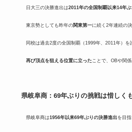
日大三の決勝進出は
2011年の全国制覇以来14年
東京勢としても昨年の
関東第一
に続く2年連続の
同校は過去2度の全国制覇（1999年、2011年）
再び頂点を狙える位置に立った
ことで、OBや関
県岐阜商：69年ぶりの挑戦は惜しく
県岐阜商は
1956年以来69年ぶりの決勝進出
を目指