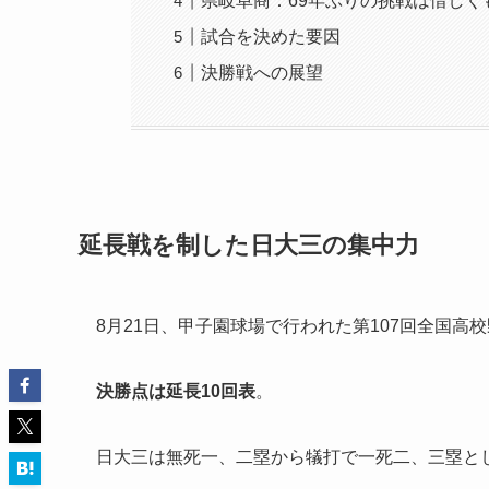
県岐阜商：69年ぶりの挑戦は惜しく
試合を決めた要因
決勝戦への展望
延長戦を制した日大三の集中力
8月21日、甲子園球場で行われた第107回全国
決勝点は延長10回表
。
日大三は無死一、二塁から犠打で一死二、三塁と