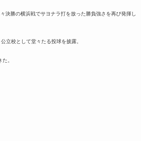
準々決勝の横浜戦でサヨナラ打を放った勝負強さを再び発揮し
、公立校として堂々たる投球を披露。
きた。