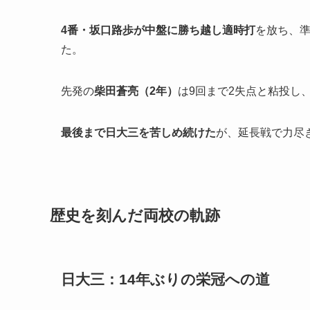
4番・坂口路歩が中盤に勝ち越し適時打
を放ち、
た。
先発の
柴田蒼亮（2年）
は9回まで2失点と粘投し
最後まで日大三を苦しめ続けた
が、延長戦で力尽
歴史を刻んだ両校の軌跡
日大三：14年ぶりの栄冠への道