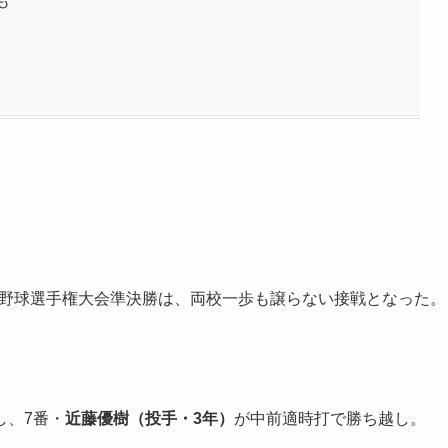
も
高校野球選手権大会準決勝は、両校一歩も譲らない接戦となった。
し、7番・
近藤優樹（投手・3年）
が中前適時打で勝ち越し。