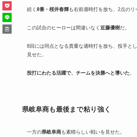
続く
8番・桜井春輝
も右前適時打を放ち、2点のリ
この試合のヒーローは間違いなく
近藤優樹
だ。
8回には同点となる貴重な適時打を放ち、投手とし
見せた。
投打にわたる活躍で、チームを決勝へと導いた
。
県岐阜商も最後まで粘り強く
一方の
県岐阜商
も素晴らしい戦いを見せた。