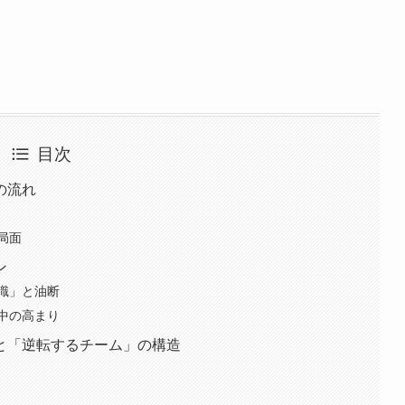
目次
の流れ
局面
ン
識」と油断
中の高まり
と「逆転するチーム」の構造