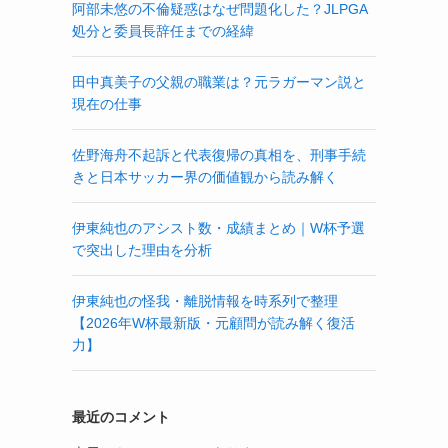
阿部未悠の不倫疑惑はなぜ問題化した？JLPGA
処分と委員長辞任までの経緯
田中真美子の父親の職業は？元ラガーマン説と
現在の仕事
佐野海舟不起訴と代表復帰の真相を、刑事手続
逆
きと日本サッカー界の価値観から読み解く
伊東純也のアシスト数・成績まとめ｜W杯予選
で突出した理由を分析
伊東純也の怪我・離脱情報を時系列で整理
【2026年W杯最新版・元顧問が読み解く復活
力】
最近のコメント