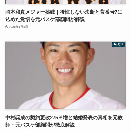
岡本和真メジャー挑戦｜後悔しない決断と背番号7に
込めた覚悟を元バスケ部顧問が解説
2026年1月8日
野球
中村奨成の契約更改275％増と結婚発表の真相を元教
師・元バスケ部顧問が徹底解説