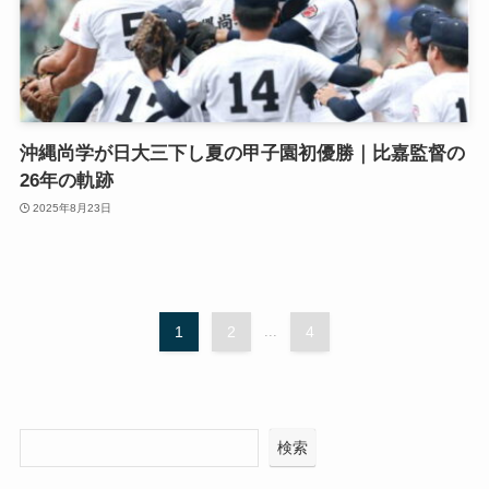
沖縄尚学が日大三下し夏の甲子園初優勝｜比嘉監督の
26年の軌跡
2025年8月23日
1
2
...
4
検索