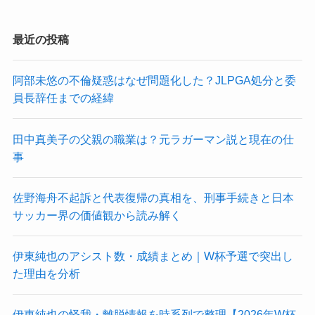
最近の投稿
阿部未悠の不倫疑惑はなぜ問題化した？JLPGA処分と委
員長辞任までの経緯
田中真美子の父親の職業は？元ラガーマン説と現在の仕
事
佐野海舟不起訴と代表復帰の真相を、刑事手続きと日本
サッカー界の価値観から読み解く
伊東純也のアシスト数・成績まとめ｜W杯予選で突出し
た理由を分析
伊東純也の怪我・離脱情報を時系列で整理【2026年W杯