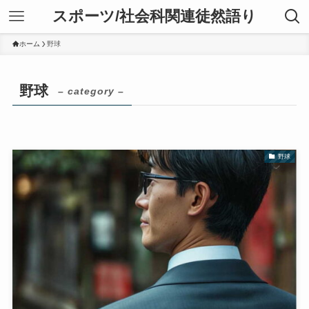
スポーツ/社会科関連徒然語り
ホーム
野球
野球
– category –
野球