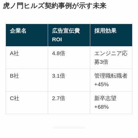
虎ノ門ヒルズ契約事例が示す未来
企業名
広告宣伝費
採用効果
ROI
A社
4.8倍
エンジニア応
募3倍
B社
3.1倍
管理職転職者
+45%
C社
2.7倍
新卒志望
+68%