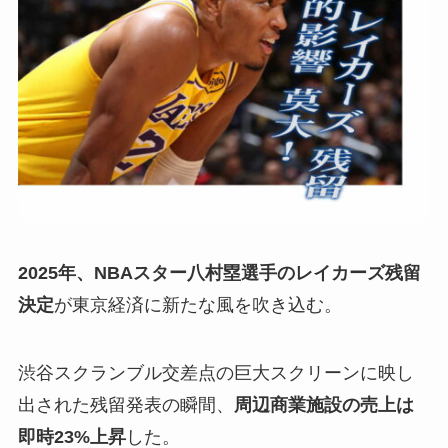
2025年、NBAスター八村塁選手のレイカーズ残留
決定
が東京経済に新たな風を吹き込む。
渋谷スクランブル交差点の巨大スクリーンに映し
出された残留発表の瞬間、
周辺商業施設の売上は
即時23%上昇
した。