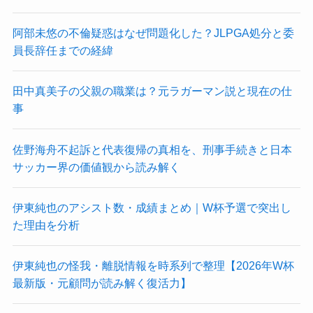
阿部未悠の不倫疑惑はなぜ問題化した？JLPGA処分と委
員長辞任までの経緯
田中真美子の父親の職業は？元ラガーマン説と現在の仕
事
佐野海舟不起訴と代表復帰の真相を、刑事手続きと日本
サッカー界の価値観から読み解く
伊東純也のアシスト数・成績まとめ｜W杯予選で突出し
た理由を分析
伊東純也の怪我・離脱情報を時系列で整理【2026年W杯
最新版・元顧問が読み解く復活力】