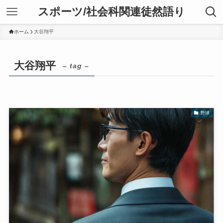
スポーツ/社会科関連徒然語り
ホーム
大谷翔平
大谷翔平
– tag –
野球