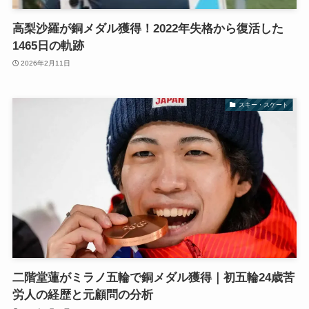
高梨沙羅が銅メダル獲得！2022年失格から復活した
1465日の軌跡
2026年2月11日
スキー・スケート
二階堂蓮がミラノ五輪で銅メダル獲得｜初五輪24歳苦
労人の経歴と元顧問の分析